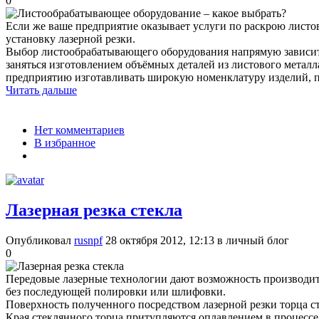
0
Если же ваше предприятие оказывает услуги по раскрою лист
установку лазерной резки.
Выбор листообрабатывающего оборудования напрямую зависит о
заняться изготовлением объёмных деталей из листового металл
предприятию изготавливать широкую номенклатуру изделий, п
Читать дальше
Нет комментариев
В избранное
Лазерная резка стекла
Опубликовал
rusnpf
28 октября 2012, 12:13
в личный блог
0
Передовые лазерные технологии дают возможность производит
без последующей полировки или шлифовки.
Поверхность полученного посредством лазерной резки торца ст
Края стеклянного торца притупляются оплавлением в процессе