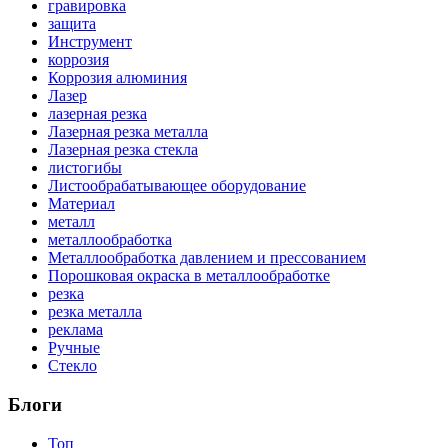
гравировка
защита
Инструмент
коррозия
Коррозия алюминия
Лазер
лазерная резка
Лазерная резка металла
Лазерная резка стекла
листогибы
Листообрабатывающее оборудование
Материал
металл
металлообработка
Металлообработка давлением и прессованием
Порошковая окраска в металлообработке
резка
резка металла
реклама
Ручные
Стекло
Блоги
Топ