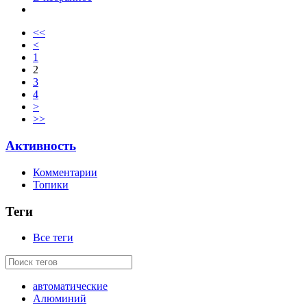
<<
<
1
2
3
4
>
>>
Активность
Комментарии
Топики
Теги
Все теги
автоматические
Алюминий