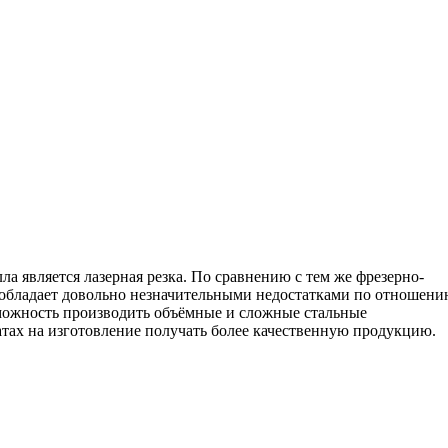
а является лазерная резка. По сравнению с тем же фрезерно-
а обладает довольно незначительными недостатками по отношен
озможность производить объёмные и сложные стальные
атах на изготовление получать более качественную продукцию.