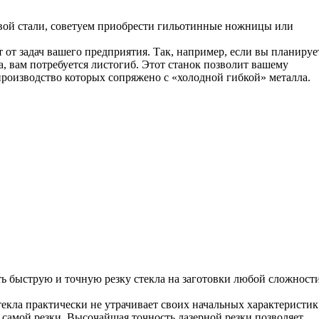
овой стали, советуем приобрести гильотинные ножницы или
т задач вашего предприятия. Так, например, если вы планируе
а, вам потребуется листогиб. Этот станок позволит вашему
роизводство которых сопряжено с «холодной гибкой» металла.
ь быструю и точную резку стекла на заготовки любой сложност
екла практически не утрачивает своих начальных характеристик
 самой резки. Высочайшая точность лазерной резки позволяет