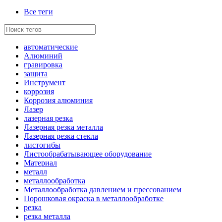
Все теги
автоматические
Алюминий
гравировка
защита
Инструмент
коррозия
Коррозия алюминия
Лазер
лазерная резка
Лазерная резка металла
Лазерная резка стекла
листогибы
Листообрабатывающее оборудование
Материал
металл
металлообработка
Металлообработка давлением и прессованием
Порошковая окраска в металлообработке
резка
резка металла