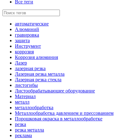
Все теги
автоматические
Алюминий
гравировка
защита
Инструмент
коррозия
Коррозия алюминия
Лазер
лазерная резка
Лазерная резка металла
Лазерная резка стекла
листогибы
Листообрабатывающее оборудование
Материал
металл
металлообработка
Металлообработка давлением и прессованием
Порошковая окраска в металлообработке
резка
резка металла
реклама