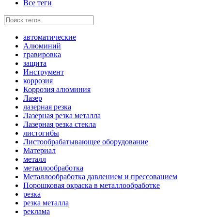
Все теги
автоматические
Алюминий
гравировка
защита
Инструмент
коррозия
Коррозия алюминия
Лазер
лазерная резка
Лазерная резка металла
Лазерная резка стекла
листогибы
Листообрабатывающее оборудование
Материал
металл
металлообработка
Металлообработка давлением и прессованием
Порошковая окраска в металлообработке
резка
резка металла
реклама