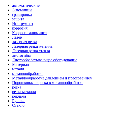
автоматические
Алюминий
гравировка
защита
Инструмент
коррозия
Коррозия алюминия
Лазер
лазерная резка
Лазерная резка металла
Лазерная резка стекла
листогибы
Листообрабатывающее оборудование
Материал
металл
металлообработка
Металлообработка давлением и прессованием
Порошковая окраска в металлообработке
резка
резка металла
реклама
Ручные
Стекло