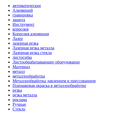
автоматические
Алюминий
гравировка
защита
Инструмент
коррозия
Коррозия алюминия
Лазер
лазерная резка
Лазерная резка металла
Лазерная резка стекла
листогибы
Листообрабатывающее оборудование
Материал
металл
металлообработка
Металлообработка давлением и прессованием
Порошковая окраска в металлообработке
резка
резка металла
реклама
Ручные
Стекло